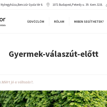
Nyíregyháza
,
Benczúr Gyula tér 6.
1071
Budapest
,
Peterdy u. 39. 4.em.32.B.
ÜDVÖZLÖM
RÓLAM
MIBEN SEGÍTHETEK?
Gyermek-válaszút-előtt
n
Miért jó a változás?
.