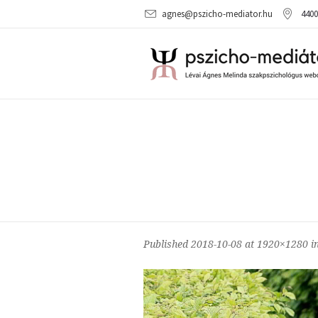
agnes@pszicho-mediator.hu
4400
Published
2018-10-08
at 1920×1280 i