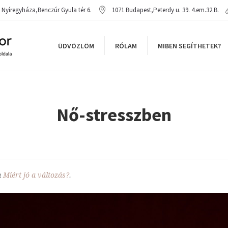
Nyíregyháza
,
Benczúr Gyula tér 6.
1071
Budapest
,
Peterdy u. 39. 4.em.32.B.
ÜDVÖZLÖM
RÓLAM
MIBEN SEGÍTHETEK?
Nő-stresszben
n
Miért jó a változás?
.