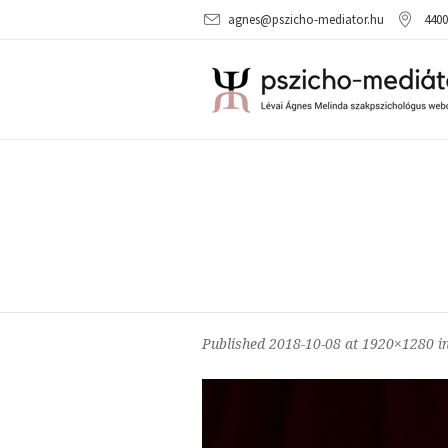
agnes@pszicho-mediator.hu
4400
Published
2018-10-08
at 1920×1280 i