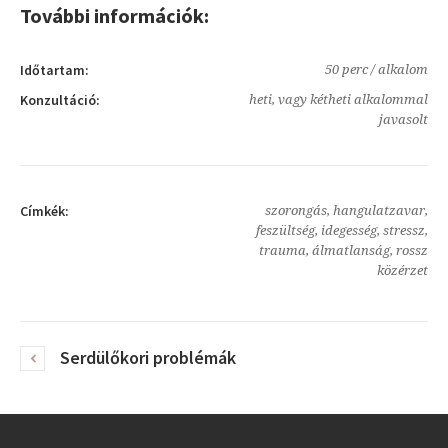
További információk:
Időtartam:
50 perc / alkalom
Konzultáció:
heti, vagy kétheti alkalommal
javasolt
Címkék:
szorongás, hangulatzavar,
feszültség, idegesség, stressz,
trauma, álmatlanság, rossz
közérzet
Serdülőkori problémák