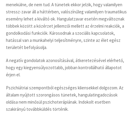
menekülne, de nem tud. A tünetek ekkor jelzik, hogy valamilyen
stressz-zavar áll a háttérben, valószínűleg valamilyen traumatikus
esemény lehet a kiváltó ok. Hangulatzavar esetén megváltoznak
többek között a közérzet jellemzői mellett az érzelmi reakciók, a
gondolkodási funkciók. Károsodnak a szociális kapcsolatok,
hatással van a munkahelyi teljesítményre, szinte az élet egész
területét befolyásolja.
A negatív gondolatok azonosításával, átkeretezésével elérhető,
hogy egy kiegyensúlyozottabb, jobban kontrollálható állapotot
érjen el.
Pszichiátriai szempontból egészséges kliensekkel dolgozom. Az
általam nyújtott szorongásos tünetek, hangulatingadozások
oldása nem minősül pszichoterápiának. Indokolt esetben
szakirányú továbbküldés történik.