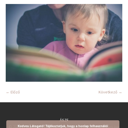
← Előző
Következő →
ÁSZF
Kedves Látogató! Tájékoztatjuk, hogy a honlap felhasználói
© 2025 Lévai Ágnes Melinda | Pszicho-mediator.hu | Minden jog