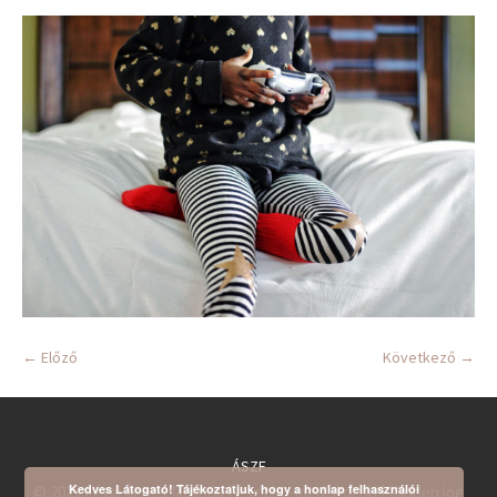
← Előző
Következő →
ÁSZF
Kedves Látogató! Tájékoztatjuk, hogy a honlap felhasználói
© 2025 Lévai Ágnes Melinda | Pszicho-mediator.hu | Minden jog