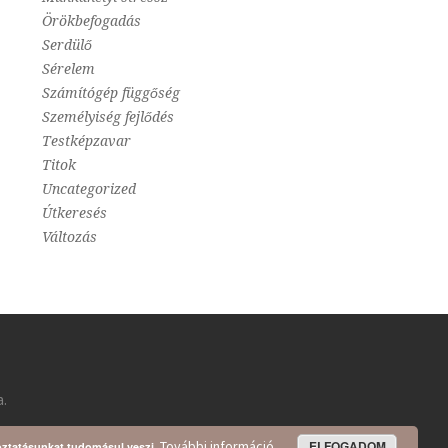
Örökbefogadás
Serdülő
Sérelem
Számítógép függőség
Személyiség fejlődés
Testképzavar
Titok
Uncategorized
Útkeresés
Változás
a.
További információ
ELFOGADOM
oztatásunkat tudomásul veszi.