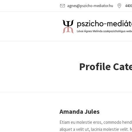
agnes@pszicho-mediator.hu
4400
Profile Ca
Amanda Jules
Etiam eu molestie eros, commodo hendrer
aliquet a velit ut, lacinia molestie vel