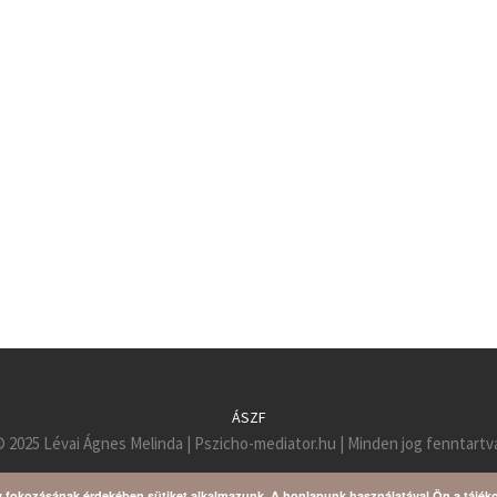
ÁSZF
 2025 Lévai Ágnes Melinda | Pszicho-mediator.hu | Minden jog fenntartv
y fokozásának érdekében sütiket alkalmazunk. A honlapunk használatával Ön a tájék