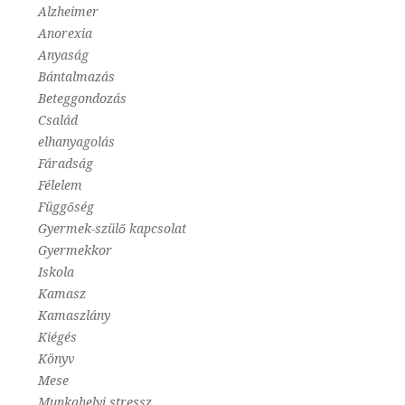
Alzheimer
Anorexia
Anyaság
Bántalmazás
Beteggondozás
Család
elhanyagolás
Fáradság
Félelem
Függőség
Gyermek-szülő kapcsolat
Gyermekkor
Iskola
Kamasz
Kamaszlány
Kiégés
Könyv
Mese
Munkahelyi stressz