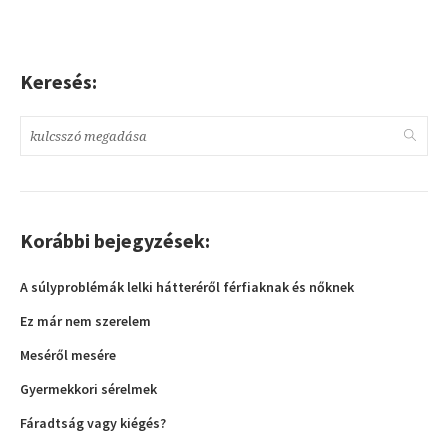
Keresés:
Korábbi bejegyzések:
A súlyproblémák lelki hátteréről férfiaknak és nőknek
Ez már nem szerelem
Meséről mesére
Gyermekkori sérelmek
Fáradtság vagy kiégés?