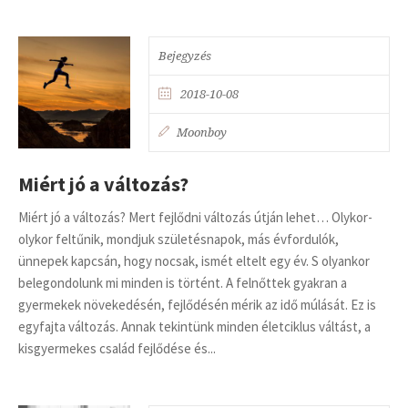
Bejegyzés
2018-10-08
Moonboy
Miért jó a változás?
Miért jó a változás? Mert fejlődni változás útján lehet… Olykor-
olykor feltűnik, mondjuk születésnapok, más évfordulók,
ünnepek kapcsán, hogy nocsak, ismét eltelt egy év. S olyankor
belegondolunk mi minden is történt. A felnőttek gyakran a
gyermekek növekedésén, fejlődésén mérik az idő múlását. Ez is
egyfajta változás. Annak tekintünk minden életciklus váltást, a
kisgyermekes család fejlődése és...