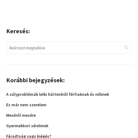
Keresés:
Korábbi bejegyzések:
A súlyproblémák lelki hátteréről férfiaknak és nőknek
Ez már nem szerelem
Meséről mesére
Gyermekkori sérelmek
Fáradtság vagy kiégés?