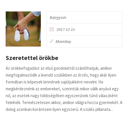
Bejegyzés
2017-12-15
Moonboy
Szeretettel örökbe
Az örökbefogadást az első gondolattól számíthatjuk, amikor
megfogalmazódik a leendő szülőkben az érzés, hogy akár ilyen
formában is képesek lennének sajátjukként nevelni. Ha
megkérdeznénk az embereket, szerintük mikor válik anyává egy
nő, az esetek nagy többségében egyszerűnek tűnő válaszként
felelnék: Természetesen akkor, amikor világra hozza gyermekét. A
dolog azonban korántsem ilyen egyszerű. A szülés pillanata...